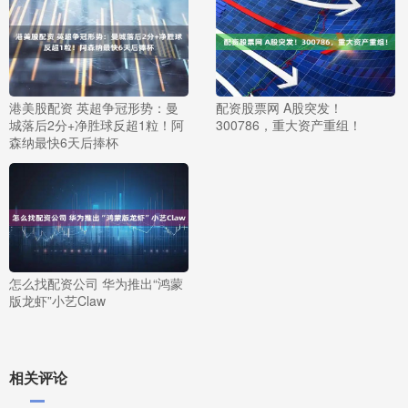
港美股配资 英超争冠形势：曼
配资股票网 A股突发！
城落后2分+净胜球反超1粒！阿
300786，重大资产重组！
森纳最快6天后捧杯
怎么找配资公司 华为推出“鸿蒙
版龙虾”小艺Claw
相关评论