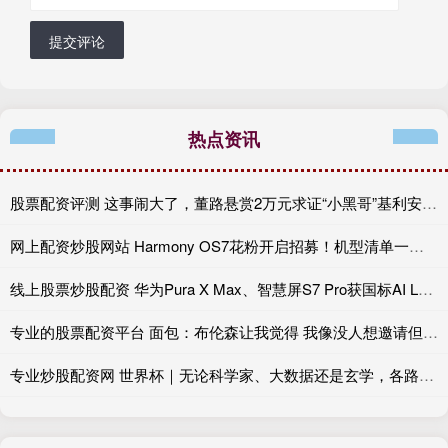
提交评论
热点资讯
股票配资评测 这事闹大了，董路悬赏2万元求证“小黑哥”基利安年龄真伪
网上配资炒股网站 Harmony OS7花粉开启招募！机型清单一览，看看你的手机能否尝鲜
线上股票炒股配资 华为Pura X Max、智慧屏S7 Pro获国标AI L3首证
专业的股票配资平台 面包：布伦森让我觉得 我像没人想邀请但不得不去烧烤派对的叔叔
专业炒股配资网 世界杯｜无论科学家、大数据还是玄学，各路预测集体折戟，足球从无标准答案