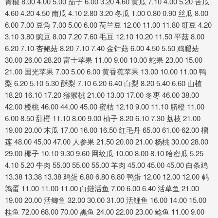
青椒 8.00 4.00 5.00 茄子 6.00 3.20 4.60 黄瓜 7.10 4.00 5.20 苦瓜
4.60 4.20 4.50 南瓜 4.10 2.80 3.20 冬瓜 1.00 0.80 0.90 丝瓜 8.00
6.00 7.00 豆角 7.00 5.00 6.00 荷兰豆 12.00 11.00 11.80 豇豆 4.20
3.10 3.80 豌豆 8.00 7.20 7.60 毛豆 12.10 10.20 11.50 平菇 8.00
6.20 7.10 杏鲍菇 8.20 7.10 7.40 金针菇 6.00 4.50 5.50 鸡腿菇
30.00 26.00 28.20 富士苹果 11.00 9.00 10.00 蛇果 23.00 15.00
21.00 国光苹果 7.00 5.00 6.00 黄香蕉苹果 13.00 10.00 11.00 鸭
梨 6.20 5.10 5.30 酥梨 7.10 6.20 6.40 白梨 8.20 5.40 6.60 山楂
18.20 16.10 17.20 猕猴桃 21.00 13.00 17.00 冬枣 46.00 38.00
42.00 樱桃 46.00 44.00 45.00 蜜桔 12.10 9.00 11.10 脐橙 11.00
6.00 8.50 甜橙 11.10 8.00 9.00 柚子 8.20 6.10 7.30 荔枝 21.00
19.00 20.00 木瓜 17.00 16.00 16.50 红毛丹 65.00 61.00 62.00 榴
莲 48.00 45.00 47.00 人参果 21.50 20.00 21.00 杨桃 30.00 28.00
29.00 椰子 10.10 9.30 9.60 网纹瓜 10.00 8.00 8.10 哈密瓜 5.25
4.10 5.20 牛肉 55.00 55.00 55.00 羊肉 45.00 45.00 45.00 白条鸡
13.38 13.38 13.38 鸡蛋 6.80 6.80 6.80 鸭蛋 12.00 12.00 12.00 鹌
鹑蛋 11.00 11.00 11.00 白鲢活鱼 7.00 6.00 6.40 活草鱼 21.00
19.00 20.00 活鲫鱼 32.00 30.00 31.00 活鲤鱼 16.00 14.00 15.00
桂鱼 72.00 68.00 70.00 黑鱼 24.00 22.00 23.00 鲶鱼 11.00 9.00