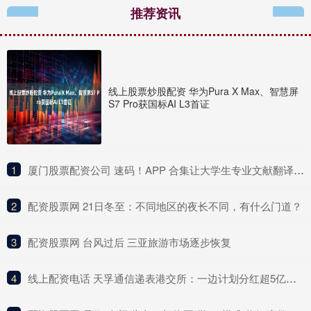
推荐资讯
线上股票炒股配资 华为Pura X Max、智慧屏
S7 Pro获国标AI L3首证
1
​厦门股票配资公司 速码！APP 合集让大学生专业文献翻译效率翻倍超省心
2
​配资股票网 21日冬至：不同地区的夜长不同，有什么门道？
3
​配资股票网 台风过后 三亚旅游市场逐步恢复
4
​线上配资电话 天孚通信递表港交所：一边计划分红超5亿元，一边募资“补流”