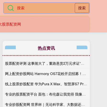
搜索
大股票配资网
热点资讯
股票配资评测 这事闹大了，董路悬赏2万元求证“小黑哥”基利安年龄真伪
网上配资炒股网站 Harmony OS7花粉开启招募！机型清单一览，看看你的手机能否尝鲜
线上股票炒股配资 华为Pura X Max、智慧屏S7 Pro获国标AI L3首证
专业的股票配资平台 面包：布伦森让我觉得 我像没人想邀请但不得不去烧烤派对的叔叔
专业炒股配资网 世界杯｜无论科学家、大数据还是玄学，各路预测集体折戟，足球从无标准答案