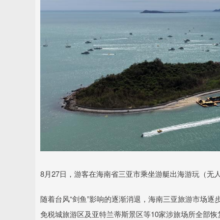
8月27日，游客在海南省三亚市乘坐游艇出海游玩（无
随着台风“剑鱼”影响的逐渐消退，海南三亚旅游市场逐
免税城旅游区及亚特兰蒂斯景区等10家涉旅场所全部恢