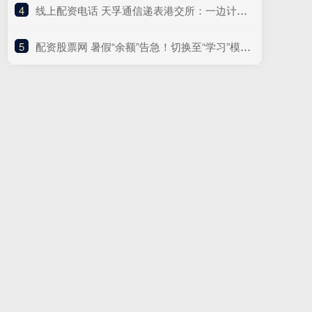
4
​线上配资电话 天孚通信递表港交所：一边计划分红超5亿元，一边募资“补流”
5
​配资股票网 暑假“余额”告急！切换至“学习”模式 收好这份“收心”攻略