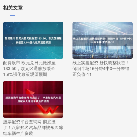
相关文章
配资股市 欧元兑日元微涨至
线上实盘配资 赶快调整状态！
183.50，欧元区通胀放缓至
邹阳半场16分钟4中0一分未得
1.9%强化政策观望预期
正负值-11
股票配资平台查询网 彻底没
了！八家知名汽车品牌被永久冻
结车辆生产资质