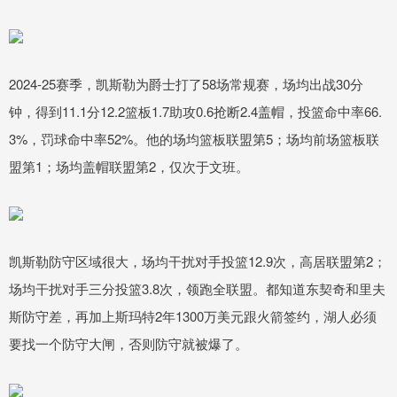
2024-25赛季，凯斯勒为爵士打了58场常规赛，场均出战30分
钟，得到11.1分12.2篮板1.7助攻0.6抢断2.4盖帽，投篮命中率66.
3%，罚球命中率52%。他的场均篮板联盟第5；场均前场篮板联
盟第1；场均盖帽联盟第2，仅次于文班。
凯斯勒防守区域很大，场均干扰对手投篮12.9次，高居联盟第2；
场均干扰对手三分投篮3.8次，领跑全联盟。都知道东契奇和里夫
斯防守差，再加上斯玛特2年1300万美元跟火箭签约，湖人必须
要找一个防守大闸，否则防守就被爆了。