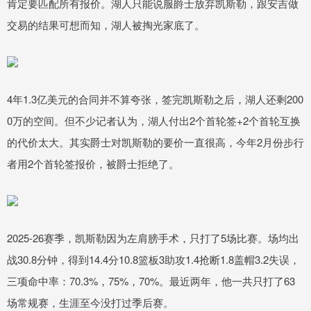
肯定要匹配所有报价。湖人只能说服爵士放弃凯斯勒，跟安吉做
交易的结果可想而知，湖人被掏光家底了。
4年1.3亿美元的合同并不算夸张，签完凯斯勒之后，湖人还剩200
0万的空间。但不少记者认为，湖人付出2个首轮签+2个首轮互换
的代价太大。其实爵士对凯斯勒的要价一直很高，今年2月份步行
者用2个首轮签报价，被爵士拒绝了。
2025-26赛季，凯斯勒因为左肩膀手术，只打了5场比赛。场均出
战30.8分钟，得到14.4分10.8篮板3助攻1.4抢断1.8盖帽3.2失误，
三项命中率：70.3%，75%，70%。最近两年，他一共只打了63
场常规赛，生涯至今没打过季后赛。