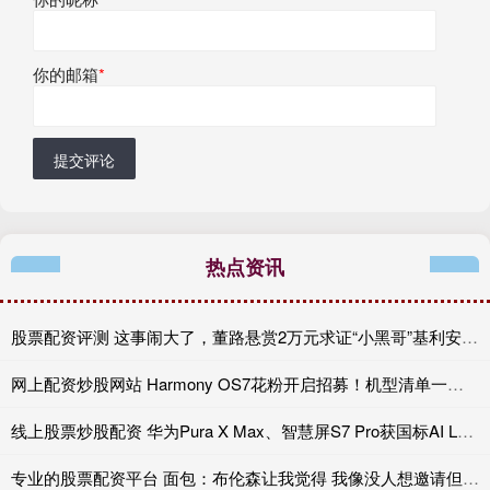
你的邮箱
*
提交评论
热点资讯
股票配资评测 这事闹大了，董路悬赏2万元求证“小黑哥”基利安年龄真伪
网上配资炒股网站 Harmony OS7花粉开启招募！机型清单一览，看看你的手机能否尝鲜
线上股票炒股配资 华为Pura X Max、智慧屏S7 Pro获国标AI L3首证
专业的股票配资平台 面包：布伦森让我觉得 我像没人想邀请但不得不去烧烤派对的叔叔