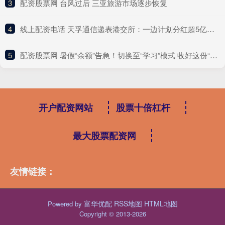
3
​配资股票网 台风过后 三亚旅游市场逐步恢复
4
​线上配资电话 天孚通信递表港交所：一边计划分红超5亿元，一边募资“补流”
5
​配资股票网 暑假“余额”告急！切换至“学习”模式 收好这份“收心”攻略
开户配资网站
股票十倍杠杆
最大股票配资网
友情链接：
富华优配
RSS地图
HTML地图
Powered by
Copyright
© 2013-2026