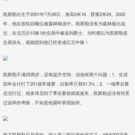
凯斯勒出生于2001年7月26日，身高2米16，臂展2米24。2022
年，他在首轮22顺位被森林狼选中。凯斯勒没有为森林狼出战
过，在戈贝尔10换1的交易中被送到爵士。当时都以为凯斯勒是
交易添头，谁能想到他已经变成亿元中锋！
凯斯勒不满25周岁，还有提升空间。但他有两个问题：1、生涯
四年合计打了201场常规赛，出勤率只有61.3%；2、一场季后赛
还没打过。很多球员到了季后赛就彻底迷失，凯斯勒还没有经受
过这样的考验，不知道他届时表现如何。
签下凯斯勒只是开始，湖人第二笔引援也搞定了：4年5200万美