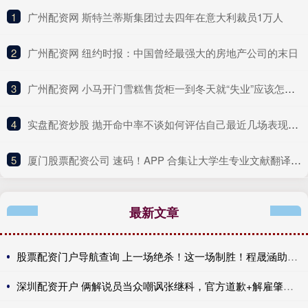
1
​广州配资网 斯特兰蒂斯集团过去四年在意大利裁员1万人
2
​广州配资网 纽约时报：中国曾经最强大的房地产公司的末日
3
​广州配资网 小马开门雪糕售货柜一到冬天就“失业”应该怎么办？
4
​实盘配资炒股 抛开命中率不谈如何评估自己最近几场表现？谢泼德：抛不开
5
​厦门股票配资公司 速码！APP 合集让大学生专业文献翻译效率翻倍超省心
最新文章
股票配资门户导航查询 上一场绝杀！这一场制胜！程晟涵助中国U17提前出线
深圳配资开户 俩解说员当众嘲讽张继科，官方道歉+解雇肇事者，有些话不能乱说