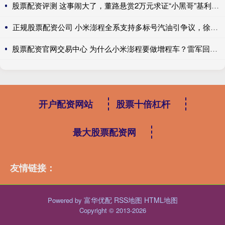
股票配资评测 这事闹大了，董路悬赏2万元求证“小黑哥”基利安年龄真伪
正规股票配资公司 小米澎程全系支持多标号汽油引争议，徐洁云：XX
股票配资官网交易中心 为什么小米澎程要做增程车？雷军回应：跟大家理解的不一样
开户配资网站
股票十倍杠杆
最大股票配资网
友情链接：
富华优配
RSS地图
HTML地图
Powered by
Copyright
© 2013-2026