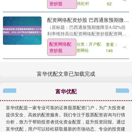
资炒股
倍杠杆
62
配资网络配资炒股 巴西通胀预期微降至4.02%但利率维持高位，2026-2027年GDP增速稳定在1.8%
（原标题：巴西通胀预期微降至4.02%但
利率维持高位配资网络配资炒股配资网络
配资炒股，2026-2027年GDP增速稳定在
配资网络配
分类：开户配
查看：
1.8%） 金吾财讯|巴西央行最新调查....
资炒股
资网站
146
富华优配文章已加载完成
富华优配
富华优配是一家专业可靠的证券股票配资门户，为广大投资者
提供安全、高效的配资服务。我们专注于股票配资咨询与行情
分析，致力于帮助投资者优化资金配置，提升投资回报。通过
富华优配，用户可以轻松获取最新的市场动态、专业的投资建