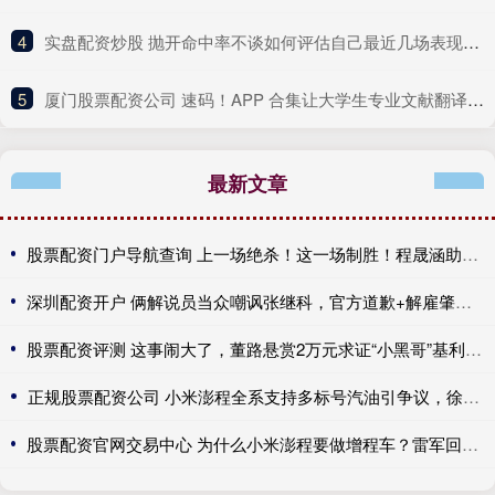
4
​实盘配资炒股 抛开命中率不谈如何评估自己最近几场表现？谢泼德：抛不开
5
​厦门股票配资公司 速码！APP 合集让大学生专业文献翻译效率翻倍超省心
最新文章
股票配资门户导航查询 上一场绝杀！这一场制胜！程晟涵助中国U17提前出线
深圳配资开户 俩解说员当众嘲讽张继科，官方道歉+解雇肇事者，有些话不能乱说
股票配资评测 这事闹大了，董路悬赏2万元求证“小黑哥”基利安年龄真伪
正规股票配资公司 小米澎程全系支持多标号汽油引争议，徐洁云：XX
股票配资官网交易中心 为什么小米澎程要做增程车？雷军回应：跟大家理解的不一样