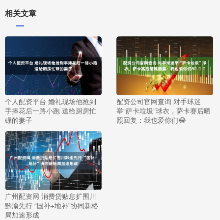
相关文章
个人配资平台 婚礼现场他抢到
配资公司官网查询 对手球迷
手捧花后一路小跑 送给厨房忙
举“萨卡垃圾”球衣，萨卡赛后晒
碌的妻子
照回复：我也爱你们😂
广州配资网 消费贷贴息扩围川
黔渝先行 “国补+地补”协同新格
局加速形成