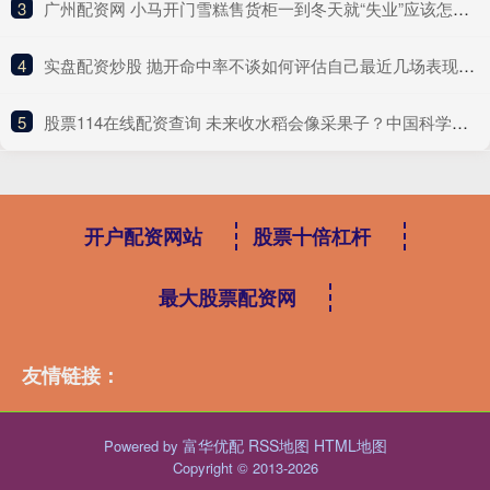
3
​广州配资网 小马开门雪糕售货柜一到冬天就“失业”应该怎么办？
4
​实盘配资炒股 抛开命中率不谈如何评估自己最近几场表现？谢泼德：抛不开
5
​股票114在线配资查询 未来收水稻会像采果子？中国科学家破解水稻“多年生”关键
开户配资网站
股票十倍杠杆
最大股票配资网
友情链接：
富华优配
RSS地图
HTML地图
Powered by
Copyright
© 2013-2026