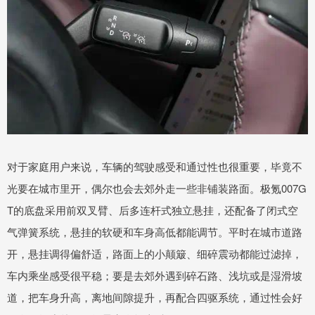
对于家庭用户来说，车辆的驾驶感受和通过性也很重要，毕竟不
光要在城市里开，偶尔也会去郊外走一些非铺装路面。极氪007G
T的底盘采用前双叉臂、后多连杆式独立悬挂，还配备了闭式空
气弹簧系统，悬挂的软硬和车身高低都能调节。平时在城市道路
开，悬挂调得偏舒适，路面上的小颠簸、细碎震动都能过滤掉，
车内乘坐感受很平稳；要是去郊外遇到碎石路、浅坑或是湿滑坡
道，把车身升高，离地间隙提升，再配合四驱系统，通过性会好