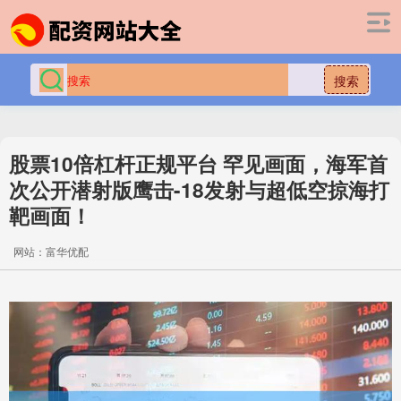
搜索
股票10倍杠杆正规平台 罕见画面，海军首
次公开潜射版鹰击-18发射与超低空掠海打
靶画面！
网站：富华优配