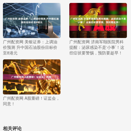
广州配资网 美银证券：上调油
广州配资网 济南军颐医院男科
价预测 升中国石油股份目标价
提醒：泌尿感染不是‘小事’！这
至8港元
些症状要警惕，预防要趁早！
广州配资网 A股重磅！证监会，
同意！
相关评论