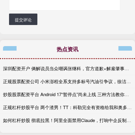
提交评论
热点资讯
深圳配资开户 俩解说员当众嘲讽张继科，官方道歉+解雇肇事者，有些话不能乱说
正规股票配资公司 小米澎程全系支持多标号汽油引争议，徐洁云：XX
炒股股票配资平台 Android 17“暂停点”尚未上线 三种方法教你提前复制
正规杠杆炒股平台 两个渣男！TT：科勒完全有资格给我和奥多姆一人来上几拳
如何杠杆炒股 彻底拉黑！阿里全面禁用Claude，打响中企反制美国AI“第一枪”