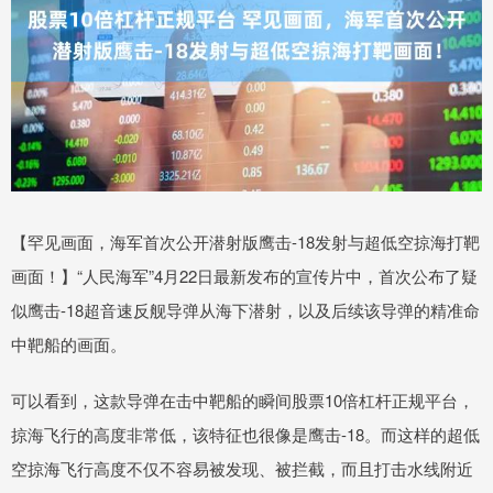
【罕见画面，海军首次公开潜射版鹰击-18发射与超低空掠海打靶
画面！】“人民海军”4月22日最新发布的宣传片中，首次公布了疑
似鹰击-18超音速反舰导弹从海下潜射，以及后续该导弹的精准命
中靶船的画面。
可以看到，这款导弹在击中靶船的瞬间股票10倍杠杆正规平台，
掠海飞行的高度非常低，该特征也很像是鹰击-18。而这样的超低
空掠海飞行高度不仅不容易被发现、被拦截，而且打击水线附近