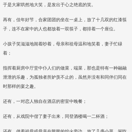
于是大家哄然地大笑，是发出于心之绝底的笑。
再有，佳年好节，合家团团的坐在一桌上，放了十几双的红漆筷
子，连不在家中的人也都放着一双筷子，都排着一个座位。
小孩子笑滋滋地闹着吵着，母亲和祖母温和地笑着，妻子忙碌
着；
指挥着厨房中厅堂中仆人们的做菜，端菜，那也是特有一种融融
泄泄的乐趣，为孤独者所妒羡不止的，虽然并没有和同伴们同在
时那样的宴之趣。
还有，一对恋人独自在酒店的密室中晚餐；
还有，从戏院中偕了妻子出来，同登酒楼喝一二杯酒；
还有，伴着祖母或母亲在熊熊的炉火旁边，放了几盏小菜，闲吃