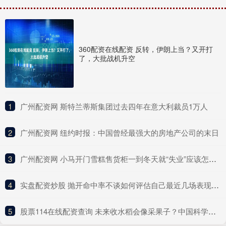
360配资在线配资 反转，伊朗上当？又开打
了，大批战机升空
1
​广州配资网 斯特兰蒂斯集团过去四年在意大利裁员1万人
2
​广州配资网 纽约时报：中国曾经最强大的房地产公司的末日
3
​广州配资网 小马开门雪糕售货柜一到冬天就“失业”应该怎么办？
4
​实盘配资炒股 抛开命中率不谈如何评估自己最近几场表现？谢泼德：抛不开
5
​股票114在线配资查询 未来收水稻会像采果子？中国科学家破解水稻“多年生”关键