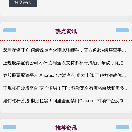
提交评论
热点资讯
深圳配资开户 俩解说员当众嘲讽张继科，官方道歉+解雇肇事者，有些话不能乱说
正规股票配资公司 小米澎程全系支持多标号汽油引争议，徐洁云：XX
炒股股票配资平台 Android 17“暂停点”尚未上线 三种方法教你提前复制
正规杠杆炒股平台 两个渣男！TT：科勒完全有资格给我和奥多姆一人来上几拳
如何杠杆炒股 彻底拉黑！阿里全面禁用Claude，打响中企反制美国AI“第一枪”
推荐资讯