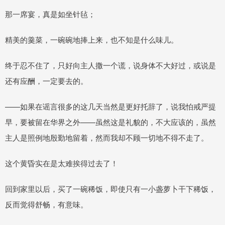
那一席宴，真是如坐针毡；
精美的羹菜，一碗碗地捧上来，也不知是什么味儿。
终于忍不住了，只好向主人撒一个谎，说身体不大好过，或说是
还有应酬，一定要去的。
——如果在谣言很多的这几天当然是更好托辞了，说我怕戒严提
早，要被留在华界之外——虽然这是礼貌的，不大应该的，虽然
主人是照例地殷勤地留着，然而我却不顾一切地不得不走了。
这个黄昏实在是太难挨得过去了！
回到家里以后，买了一碗稀饭，即使只有一小盏萝卜干下稀饭，
反而觉得舒畅，有意味。