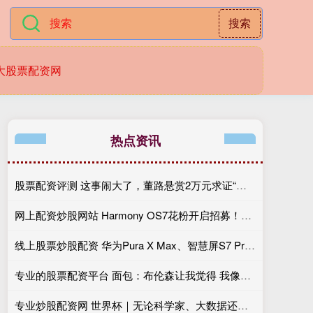
搜索
大股票配资网
热点资讯
股票配资评测 这事闹大了，董路悬赏2万元求证“小黑哥”基利安年龄真伪
网上配资炒股网站 Harmony OS7花粉开启招募！机型清单一览，看看你的手机能否尝鲜
线上股票炒股配资 华为Pura X Max、智慧屏S7 Pro获国标AI L3首证
专业的股票配资平台 面包：布伦森让我觉得 我像没人想邀请但不得不去烧烤派对的叔叔
专业炒股配资网 世界杯｜无论科学家、大数据还是玄学，各路预测集体折戟，足球从无标准答案