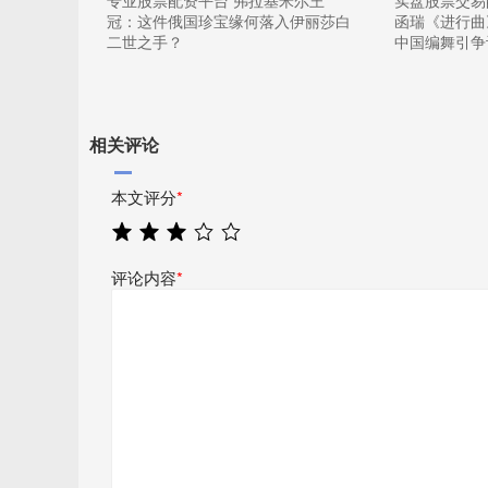
专业股票配资平台 弗拉基米尔王
实盘股票交易
冠：这件俄国珍宝缘何落入伊丽莎白
函瑞《进行曲
二世之手？
中国编舞引争
相关评论
本文评分
*
评论内容
*