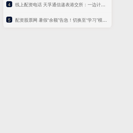
4
​线上配资电话 天孚通信递表港交所：一边计划分红超5亿元，一边募资“补流”
5
​配资股票网 暑假“余额”告急！切换至“学习”模式 收好这份“收心”攻略