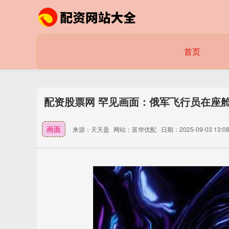
首页
配资股票网 罕见画面：俄军飞行员在座舱
画面
来源：天天盈
网站：富华优配
日期：2025-09-03 13:08