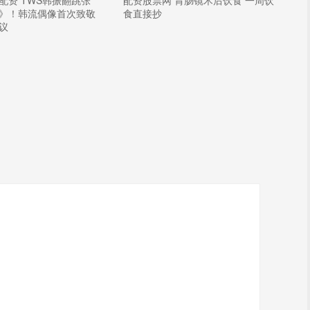
配资 TWS韩振翻跳张
配资股票网 胃肠镜术后饮食 一周饮
》！韩流偶像首次致敬
食直接抄
议