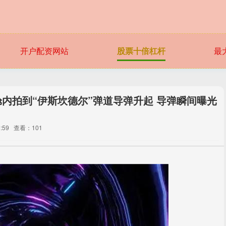
开户配资网站
股票十倍杠杆
最
内拍到“伊斯坎德尔”弹道导弹升起 导弹瞬间曝光
:59
查看：101