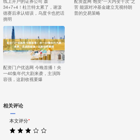
线上开户的证券公司 轰
配资盘网 饱受“一天内变十次”之
34+7+4！杜兰特太累了，谢泼
苦 能源对冲基金建立无视特朗
德赛后承认错误，乌度卡也把话
普的交易策略
挑明
配资门户优选网 今晚首播！央
一40集年代大剧来袭，主演阵
容强，这剧收视要爆
相关评论
本文评分
*