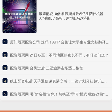
股票配资10倍 科沃斯首款AI仿生陪伴机器
人“毛团儿”亮相，原型似马尔济斯
1
​厦门股票配资公司 速码！APP 合集让大学生专业文献翻译效率翻倍超省心
2
​配资股票网 21日冬至：不同地区的夜长不同，有什么门道？
3
​配资股票网 台风过后 三亚旅游市场逐步恢复
4
​线上配资电话 天孚通信递表港交所：一边计划分红超5亿元，一边募资“补流”
5
​配资股票网 暑假“余额”告急！切换至“学习”模式 收好这份“收心”攻略