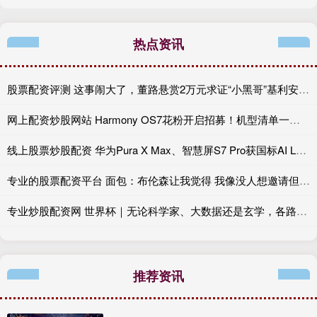
热点资讯
股票配资评测 这事闹大了，董路悬赏2万元求证“小黑哥”基利安年龄真伪
网上配资炒股网站 Harmony OS7花粉开启招募！机型清单一览，看看你的手机能否尝鲜
线上股票炒股配资 华为Pura X Max、智慧屏S7 Pro获国标AI L3首证
专业的股票配资平台 面包：布伦森让我觉得 我像没人想邀请但不得不去烧烤派对的叔叔
专业炒股配资网 世界杯｜无论科学家、大数据还是玄学，各路预测集体折戟，足球从无标准答案
推荐资讯