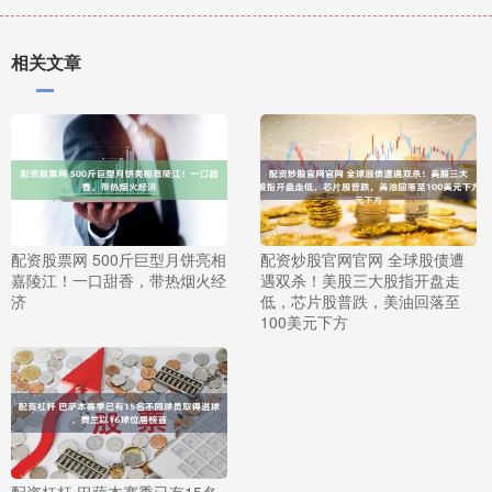
相关文章
配资股票网 500斤巨型月饼亮相
配资炒股官网官网 全球股债遭
嘉陵江！一口甜香，带热烟火经
遇双杀！美股三大股指开盘走
济
低，芯片股普跌，美油回落至
100美元下方
配资杠杆 巴萨本赛季已有15名