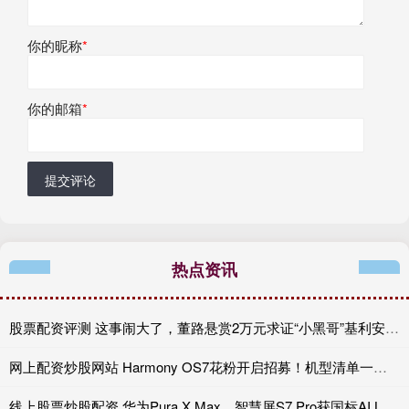
你的昵称
*
你的邮箱
*
提交评论
热点资讯
股票配资评测 这事闹大了，董路悬赏2万元求证“小黑哥”基利安年龄真伪
网上配资炒股网站 Harmony OS7花粉开启招募！机型清单一览，看看你的手机能否尝鲜
线上股票炒股配资 华为Pura X Max、智慧屏S7 Pro获国标AI L3首证