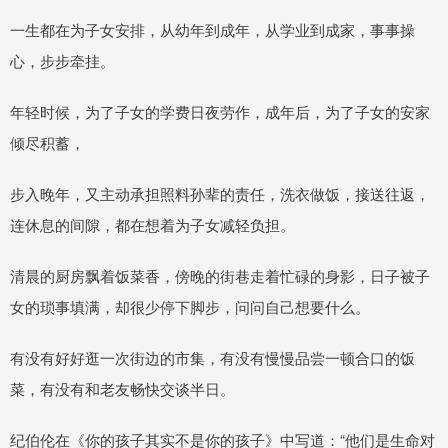
一生都在为子女安排，从幼年到成年，从学业到成家，事事操
心，步步牵挂。
年轻时候，为了子女的学费日夜劳作，成年后，为了子女的安家
倾尽积蓄，
步入晚年，又主动承担照料孙辈的责任，洗衣做饭，接送往返，
连休息的间隙，都在想着为子女减轻负担。
清晨的厨房飘着饭菜香，傍晚的街巷走着忙碌的身影，日子被子
女的琐事填满，却很少停下脚步，问问自己想要什么。
有没有好好逛一次街边的市集，有没有慢慢品尝一顿合口的饭
菜，有没有和老友畅快交谈半日。
纪伯伦在《你的孩子其实不是你的孩子》中写道：“他们是生命对