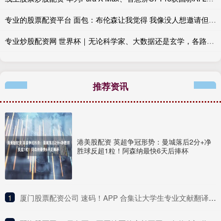
专业的股票配资平台 面包：布伦森让我觉得 我像没人想邀请但不得不去烧烤派对的叔叔
专业炒股配资网 世界杯｜无论科学家、大数据还是玄学，各路预测集体折戟，足球从无标准答案
推荐资讯
港美股配资 英超争冠形势：曼城落后2分+净
胜球反超1粒！阿森纳最快6天后捧杯
1
​厦门股票配资公司 速码！APP 合集让大学生专业文献翻译效率翻倍超省心