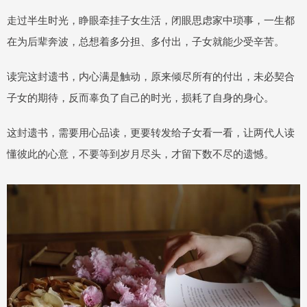
走过半生时光，睁眼牵挂子女生活，闭眼思虑家中琐事，一生都
在为后辈奔波，总想着多分担、多付出，子女就能少受辛苦。
读完这封遗书，内心满是触动，原来倾尽所有的付出，未必契合
子女的期待，反而辜负了自己的时光，损耗了自身的身心。
这封遗书，需要用心品读，更要转发给子女看一看，让两代人读
懂彼此的心意，不要等到岁月尽头，才留下数不尽的遗憾。