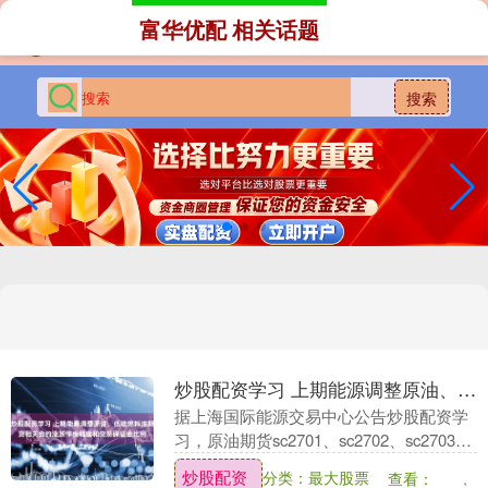
富华优配 相关话题
搜索
炒股配资学习 上期能源调整原油、低硫燃料油期货相关合约涨跌停板幅度和交易保证金比例
据上海国际能源交易中心公告炒股配资学
习，原油期货sc2701、sc2702、sc2703、
sc2706、sc2709、sc2712、sc2803、
炒股配资
分类：最大股票
查看：
sc2806、....