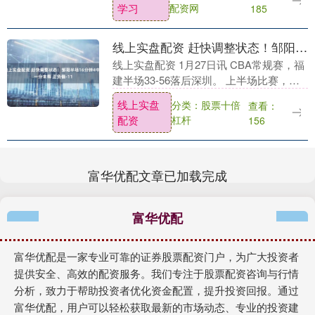
学习
配资网
185
线上实盘配资 赶快调整状态！邹阳半场16分钟4中0一分未得 正负值-11
线上实盘配资 1月27日讯 CBA常规赛，福
建半场33-56落后深圳。 上半场比赛，福
建球员邹阳进攻端没有状态，内外线颗粒
线上实盘
分类：股票十倍
查看：
无收，4中0（三分3中0）一分未得，仅....
配资
杠杆
156
富华优配文章已加载完成
富华优配
富华优配是一家专业可靠的证券股票配资门户，为广大投资者
提供安全、高效的配资服务。我们专注于股票配资咨询与行情
分析，致力于帮助投资者优化资金配置，提升投资回报。通过
富华优配，用户可以轻松获取最新的市场动态、专业的投资建