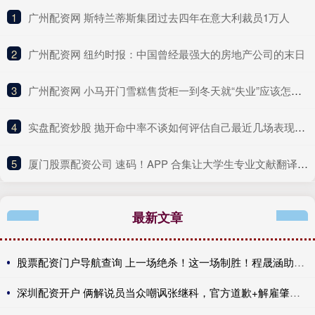
1
​广州配资网 斯特兰蒂斯集团过去四年在意大利裁员1万人
2
​广州配资网 纽约时报：中国曾经最强大的房地产公司的末日
3
​广州配资网 小马开门雪糕售货柜一到冬天就“失业”应该怎么办？
4
​实盘配资炒股 抛开命中率不谈如何评估自己最近几场表现？谢泼德：抛不开
5
​厦门股票配资公司 速码！APP 合集让大学生专业文献翻译效率翻倍超省心
最新文章
股票配资门户导航查询 上一场绝杀！这一场制胜！程晟涵助中国U17提前出线
深圳配资开户 俩解说员当众嘲讽张继科，官方道歉+解雇肇事者，有些话不能乱说