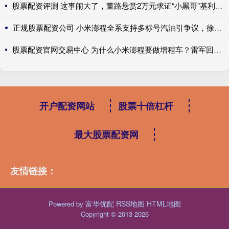
股票配资评测 这事闹大了，董路悬赏2万元求证“小黑哥”基利安年龄真伪
正规股票配资公司 小米澎程全系支持多标号汽油引争议，徐洁云：XX
股票配资官网交易中心 为什么小米澎程要做增程车？雷军回应：跟大家理解的不一样
开户配资网站
股票十倍杠杆
最大股票配资网
友情链接：
富华优配
RSS地图
HTML地图
Powered by
Copyright
© 2013-2026