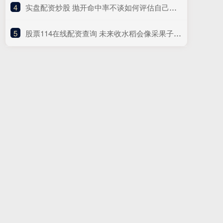
4
​实盘配资炒股 抛开命中率不谈如何评估自己最近几场表现？谢泼德：抛不开
5
​股票114在线配资查询 未来收水稻会像采果子？中国科学家破解水稻“多年生”关键