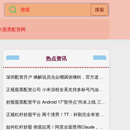
搜索
大股票配资网
热点资讯
深圳配资开户 俩解说员当众嘲讽张继科，官方道歉+解雇肇事者，有些话不能乱说
正规股票配资公司 小米澎程全系支持多标号汽油引争议，徐洁云：XX
炒股股票配资平台 Android 17“暂停点”尚未上线 三种方法教你提前复制
正规杠杆炒股平台 两个渣男！TT：科勒完全有资格给我和奥多姆一人来上几拳
如何杠杆炒股 彻底拉黑！阿里全面禁用Claude，打响中企反制美国AI“第一枪”