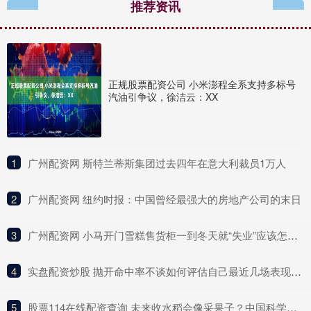
推荐资讯
正规股票配资公司 小米澎程全系支持多标号
汽油引争议，徐洁云：XX
1
​广州配资网 斯特兰蒂斯集团过去四年在意大利裁员1万人
2
​广州配资网 纽约时报：中国曾经最强大的房地产公司的末日
3
​广州配资网 小马开门雪糕售货柜一到冬天就“失业”应该怎么办？
4
​实盘配资炒股 抛开命中率不谈如何评估自己最近几场表现？谢泼德：抛不开
5
​股票114在线配资查询 未来收水稻会像采果子？中国科学家破解水稻“多年生”关键