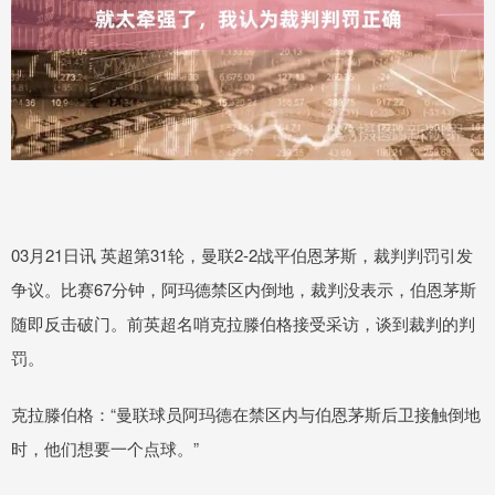
03月21日讯 英超第31轮，曼联2-2战平伯恩茅斯，裁判判罚引发
争议。比赛67分钟，阿玛德禁区内倒地，裁判没表示，伯恩茅斯
随即反击破门。前英超名哨克拉滕伯格接受采访，谈到裁判的判
罚。
克拉滕伯格：“曼联球员阿玛德在禁区内与伯恩茅斯后卫接触倒地
时，他们想要一个点球。”