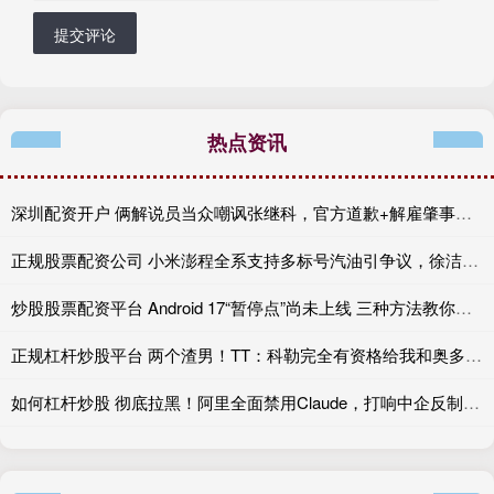
提交评论
热点资讯
深圳配资开户 俩解说员当众嘲讽张继科，官方道歉+解雇肇事者，有些话不能乱说
正规股票配资公司 小米澎程全系支持多标号汽油引争议，徐洁云：XX
炒股股票配资平台 Android 17“暂停点”尚未上线 三种方法教你提前复制
正规杠杆炒股平台 两个渣男！TT：科勒完全有资格给我和奥多姆一人来上几拳
如何杠杆炒股 彻底拉黑！阿里全面禁用Claude，打响中企反制美国AI“第一枪”