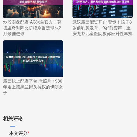
炒股实盘配资 AC米兰官方：莫
武汉股票配资开户 警惕！孩子8
德里奇对阵比萨绝杀当选球队2
岁前乳房发育、9岁前变声，重
月最佳进球
庆龙都儿童医院教你应对性早熟
股票线上配资平台 老照片 1980
年走上德黑兰街头抗议的伊朗女
子
相关评论
本文评分
*