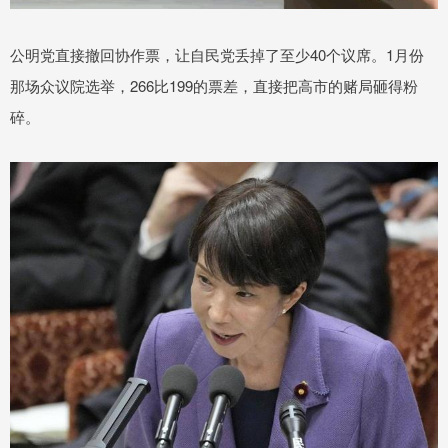
公明党直接撤回协作票，让自民党丢掉了至少40个议席。1月份
那场众议院选举，266比199的票差，直接把高市的赌局砸得粉
碎。