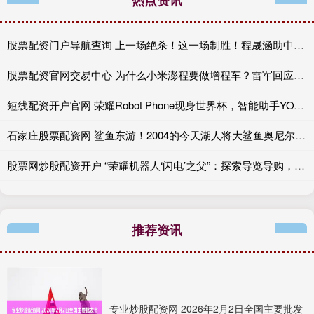
热点资讯
股票配资门户导航查询 上一场绝杀！这一场制胜！程晟涵助中国U17提前出线
股票配资官网交易中心 为什么小米澎程要做增程车？雷军回应：跟大家理解的不一样
短线配资开户官网 ​​​荣耀Robot Phone现身世界杯，智能助手YOYO曾预测西班牙夺冠
石家庄股票配资网 鲨鱼东游！2004的今天湖人将大鲨鱼奥尼尔交易至热火！
股票网炒股配资开户 “荣耀机器人‘闪电’之父”：探索导览导购，通过人形机器人伙伴提供既智能又有温度的服务体验
推荐资讯
专业炒股配资网 2026年2月2日全国主要批发