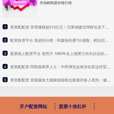
市场鹌鹑蛋价格行情
1
​查查配配资 管理规模超513亿元！贝莱德建信理财论道下半年组合配置
2
​配资投资平台 英超积分榜：阿森纳先赛7分领跑，稍后切尔西、利物浦出战
3
​股票线上配资平台 老照片 1980年走上德黑兰街头抗议的伊朗女子
4
​查查配配资 阿联酋商界人士：中阿博览会将深化双边经贸合作
5
​查查配配资 美国爆发大规模校园枪击案致20多人死伤：嫌疑人照片曝光，白宫降半旗
开户配资网站
股票十倍杠杆