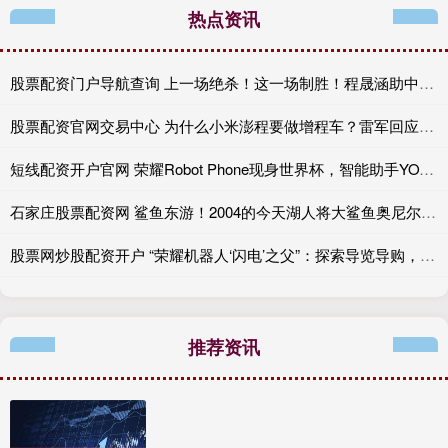
热点资讯
股票配资门户导航查询 上一场绝杀！这一场制胜！程晟涵助中国U17提前出线
股票配资官网交易中心 为什么小米澎程要做增程车？雷军回应：跟大家理解的不一样
短线配资开户官网 ​​​荣耀Robot Phone现身世界杯，智能助手YOYO曾预测西班牙夺冠
石家庄股票配资网 鲨鱼东游！2004的今天湖人将大鲨鱼奥尼尔交易至热火！
股票网炒股配资开户 “荣耀机器人‘闪电’之父”：探索导览导购，通过人形机器人伙伴提供既智能又有温度的服务体验
推荐资讯