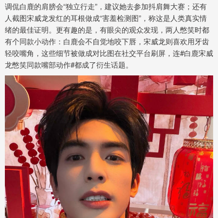
调侃白鹿的肩膀会“独立行走”，建议她去参加抖肩舞大赛；还有
人截图宋威龙发红的耳根做成“害羞检测图”，称这是人类真实情
绪的最佳证明。更有趣的是，有眼尖的观众发现，两人憋笑时都
有个同款小动作：白鹿会不自觉地咬下唇，宋威龙则喜欢用牙齿
轻咬嘴角，这些细节被做成对比图在社交平台刷屏，连#白鹿宋威
龙憋笑同款嘴部动作#都成了衍生话题。