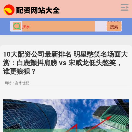
搜索
10大配资公司最新排名 明星憋笑名场面大
赏：白鹿颤抖肩膀 vs 宋威龙低头憋笑，
谁更狼狈？
网站：富华优配