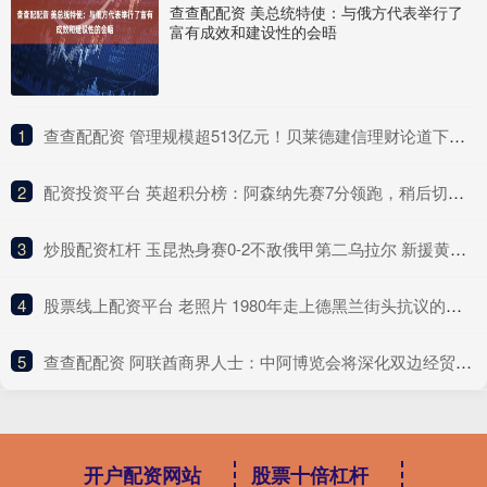
查查配配资 美总统特使：与俄方代表举行了
富有成效和建设性的会晤
1
​查查配配资 管理规模超513亿元！贝莱德建信理财论道下半年组合配置
2
​配资投资平台 英超积分榜：阿森纳先赛7分领跑，稍后切尔西、利物浦出战
3
​炒股配资杠杆 玉昆热身赛0-2不敌俄甲第二乌拉尔 新援黄紫昌、徐新、卡约等出战
4
​股票线上配资平台 老照片 1980年走上德黑兰街头抗议的伊朗女子
5
​查查配配资 阿联酋商界人士：中阿博览会将深化双边经贸合作
开户配资网站
股票十倍杠杆