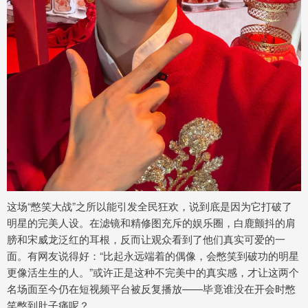
这场“憋笑大战”之所以能引发全民狂欢，说到底是因为它打破了
明星的完美人设。在滤镜和精修图充斥的娱乐圈，白鹿颤抖的肩
膀和宋威龙泛红的耳根，反而让观众看到了他们真实可爱的一
面。有网友说得好：“比起永远端着的偶像，会憋笑到破功的明星
更像活生生的人。”或许正是这种不完美中的真实感，才让这两个
名场面至今仍在短视频平台被反复播放——毕竟谁没在开会时憋
笑憋到肚子痛呢？