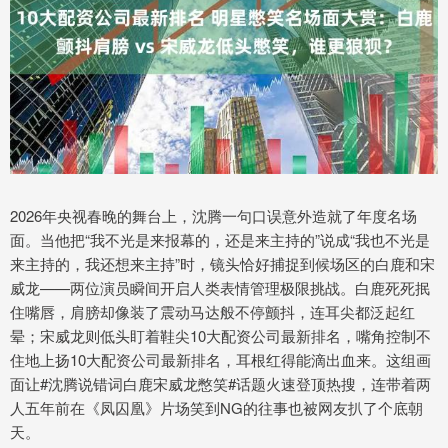
2026年央视春晚的舞台上，沈腾一句口误意外造就了年度名场
面。当他把“我不光是来报幕的，还是来主持的”说成“我也不光是
来主持的，我还想来主持”时，镜头恰好捕捉到候场区的白鹿和宋
威龙——两位演员瞬间开启人类表情管理极限挑战。白鹿死死抿
住嘴唇，肩膀却像装了震动马达般不停颤抖，连耳尖都泛起红
晕；宋威龙则低头盯着鞋尖10大配资公司最新排名，嘴角控制不
住地上扬10大配资公司最新排名，耳根红得能滴出血来。这组画
面让#沈腾说错词白鹿宋威龙憋笑#话题火速登顶热搜，连带着两
人五年前在《凤囚凰》片场笑到NG的往事也被网友扒了个底朝
天。