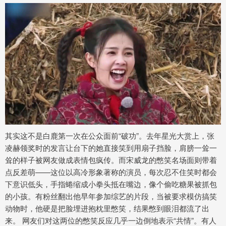
其实这不是白鹿第一次在公众面前“破功”。去年星光大赏上，张
凌赫领奖时的发言让台下的她直接笑到用扇子挡脸，肩膀一耸一
耸的样子被网友做成表情包疯传。而宋威龙的憋笑名场面则带着
点反差萌——这位以高冷形象著称的演员，每次忍不住笑时都会
下意识低头，手指蜷缩成小拳头抵在嘴边，像个偷吃糖果被抓包
的小孩。有粉丝翻出他早年参加综艺的片段，当被要求模仿搞笑
动物时，他硬是把脸埋进抱枕里憋笑，结果憋到眼泪都流了出
来。 网友们对这两位的憋笑反应几乎一边倒地表示“共情”。有人