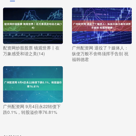
配资网炒股股票 镜观世界丨在
广州配资网 退役了？媒体人：
万象感受和谐之美(14)
纵使万般不舍终须挥手告别 祝
福韩德君
广州配资网 9月4日永22转债下
跌0.1%，转股溢价率76.81%