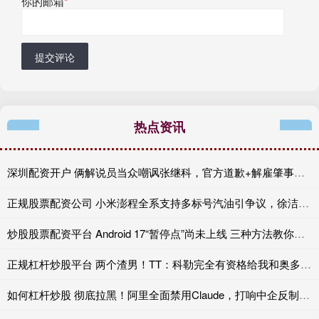
你的邮箱
*
提交评论
热点资讯
深圳配资开户 俩解说员当众嘲讽张继科，官方道歉+解雇肇事者，有些话不能乱说
正规股票配资公司 小米澎程全系支持多标号汽油引争议，徐洁云：XX
炒股股票配资平台 Android 17“暂停点”尚未上线 三种方法教你提前复制
正规杠杆炒股平台 两个渣男！TT：科勒完全有资格给我和奥多姆一人来上几拳
如何杠杆炒股 彻底拉黑！阿里全面禁用Claude，打响中企反制美国AI“第一枪”