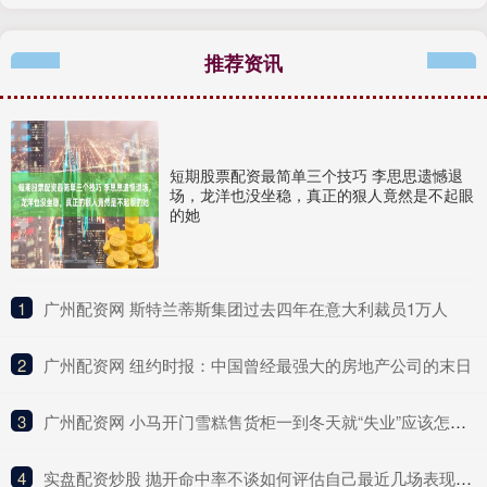
推荐资讯
短期股票配资最简单三个技巧 李思思遗憾退
场，龙洋也没坐稳，真正的狠人竟然是不起眼
的她
1
​广州配资网 斯特兰蒂斯集团过去四年在意大利裁员1万人
2
​广州配资网 纽约时报：中国曾经最强大的房地产公司的末日
3
​广州配资网 小马开门雪糕售货柜一到冬天就“失业”应该怎么办？
4
​实盘配资炒股 抛开命中率不谈如何评估自己最近几场表现？谢泼德：抛不开