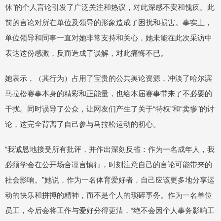
休”的个人言论引发了广泛关注和热议，对此深感不安和愧疚。此
前的言论对所在单位及领导的形象造成了困扰和损害。事实上，
单位领导和同事一直对她非常支持和关心，她未能在此次采访中
表达这份感激，反而造成了误解，对此痛悔不已。
她表示，（其行为）占用了宝贵的公共舆论资源，冲淡了哈尔滨
马拉松赛事本身的精彩和正能量，也给本届赛事带来了不必要的
干扰。同时误导了公众，让网友们产生了关于“特权”和“卖惨”的讨
论，这完全背离了自己参与马拉松运动的初心。
“我诚恳地接受所有批评，并作出深刻反省：作为一名成年人，我
必须学会在公开场合谨言慎行，时刻注意自己的言论可能带来的
社会影响。”她说，作为一名体育爱好者，自己应该更多地分享运
动的快乐和拼搏的精神，而不是个人的琐碎事务。作为一名单位
员工，今后会将工作与爱好分得更清，“绝不会因个人事务影响工