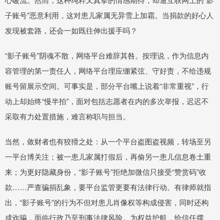
子账号”恶意利用，这对患儿家属无异雪上加霜。当捐款的好心人
发现被套路，还会一如既往伸出援手吗？
“影子账号”阴魂不散，网络平台难辞其咎。按理说，作为信息内
容管理的第一责任人，网络平台理应绷紧弦、守好责，不给违规
账号留展示空间。可事实是，部分平台嘴上说着“非常重视”，行
动上却始终“慢半拍”，面对包括志愿者在内的多次举报，迟迟不
采取有力处置措施，难言称职与担当。
当然，敛财者也有狡猾之处：从一个平台盗图盗视频，转场至另
一平台博关注；被一患儿家属打假后，再偷另一患儿信息卷土重
来；为更好隐藏身份，“影子账号”拒绝加微信只接受“赞赏码”收
款……严查骗捐乱象，要平台监管更要有法律行动。有律师就指
出，“影子账号”的行为不但对患儿肖像权等构成侵害，同时还构
成诈骗，面临行政乃至刑事法律风险。为权益护航，给信任撑