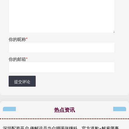
你的昵称
*
你的邮箱
*
提交评论
热点资讯
深圳配资开户 俩解说员当众嘲讽张继科，官方道歉+解雇肇事者，有些话不能乱说