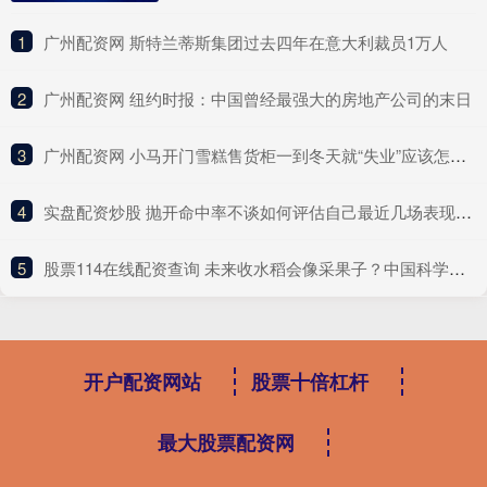
1
​广州配资网 斯特兰蒂斯集团过去四年在意大利裁员1万人
2
​广州配资网 纽约时报：中国曾经最强大的房地产公司的末日
3
​广州配资网 小马开门雪糕售货柜一到冬天就“失业”应该怎么办？
4
​实盘配资炒股 抛开命中率不谈如何评估自己最近几场表现？谢泼德：抛不开
5
​股票114在线配资查询 未来收水稻会像采果子？中国科学家破解水稻“多年生”关键
开户配资网站
股票十倍杠杆
最大股票配资网