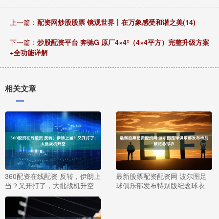
上一篇：
配资网炒股股票 镜观世界丨在万象感受和谐之美(14)
下一篇：
炒股配资平台 奔驰G 原厂4×4²（4×4平方）完整升级方案
+全功能详解
相关文章
360配资在线配资 反转，伊朗上
最新股票配资配资网 波尔图足
当？又开打了，大批战机升空
球俱乐部发布特别版纪念球衣