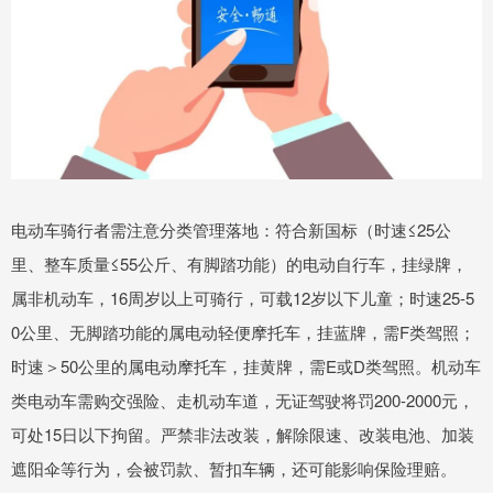
电动车骑行者需注意分类管理落地：符合新国标（时速≤25公
里、整车质量≤55公斤、有脚踏功能）的电动自行车，挂绿牌，
属非机动车，16周岁以上可骑行，可载12岁以下儿童；时速25-5
0公里、无脚踏功能的属电动轻便摩托车，挂蓝牌，需F类驾照；
时速＞50公里的属电动摩托车，挂黄牌，需E或D类驾照。机动车
类电动车需购交强险、走机动车道，无证驾驶将罚200-2000元，
可处15日以下拘留。严禁非法改装，解除限速、改装电池、加装
遮阳伞等行为，会被罚款、暂扣车辆，还可能影响保险理赔。