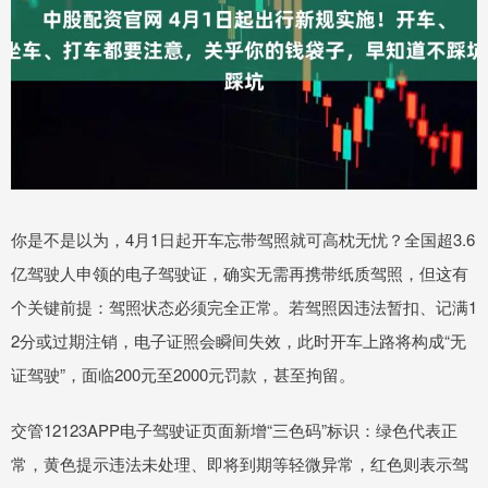
你是不是以为，4月1日起开车忘带驾照就可高枕无忧？全国超3.6
亿驾驶人申领的电子驾驶证，确实无需再携带纸质驾照，但这有
个关键前提：驾照状态必须完全正常。若驾照因违法暂扣、记满1
2分或过期注销，电子证照会瞬间失效，此时开车上路将构成“无
证驾驶”，面临200元至2000元罚款，甚至拘留。
交管12123APP电子驾驶证页面新增“三色码”标识：绿色代表正
常，黄色提示违法未处理、即将到期等轻微异常，红色则表示驾