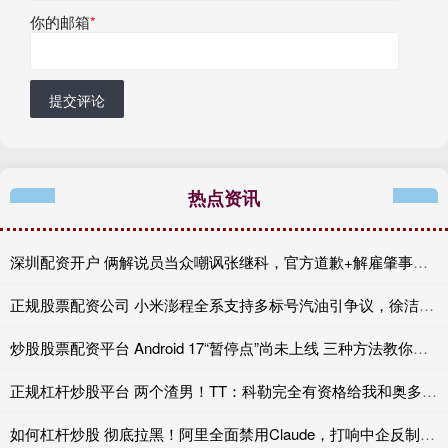
你的邮箱
*
提交评论
热点资讯
深圳配资开户 俩解说员当众嘲讽张继科，官方道歉+解雇肇事者，有些话不能乱说
正规股票配资公司 小米澎程全系支持多标号汽油引争议，徐洁云：XX
炒股股票配资平台 Android 17“暂停点”尚未上线 三种方法教你提前复制
正规杠杆炒股平台 两个渣男！TT：科勒完全有资格给我和奥多姆一人来上几拳
如何杠杆炒股 彻底拉黑！阿里全面禁用Claude，打响中企反制美国AI“第一枪”