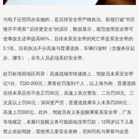
与电子证照同步实施的，是后排安全带严格执法。新规打破“市区
慢开不用系”“后排更安全”的误区，数据显示，规范使用安全带可
使事故生还率提高60%，后排未系安全带的死亡率是系安全带的
3.1倍。目前执法不分高速与普通道路，车辆行驶时（含服务区起
步、挪车），全车人员必须系好安全带。
处罚标准因地区而异：高速或城市快速路上，驾驶员未系安全带
记1分、罚20-200元；乘客处罚落到个人，以上海为例，普通道路
后排未系且拒不改正罚30元，高速上首次警告、二次罚30元、三
次及以上罚50元；深圳更严厉，普通道路乘车人未系罚200元，
高速上罚500元。此外，驾驶员有义务提醒乘客系安全带，广东
等地规定，未履行提醒义务可能面临连带罚款；12周岁以下儿童
禁止坐副驾驶，需使用儿童安全座椅，否则司机与乘客均会受