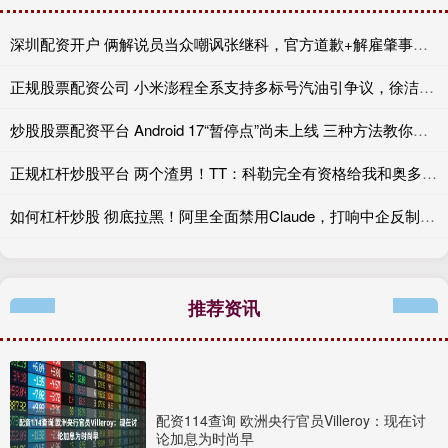
深圳配资开户 俩解说员当众嘲讽张继科，官方道歉+解雇肇事者，有些话不能乱说
正规股票配资公司 小米澎程全系支持多标号汽油引争议，徐洁云：XX
炒股股票配资平台 Android 17“暂停点”尚未上线 三种方法教你提前复制
正规杠杆炒股平台 两个渣男！TT：科勒完全有资格给我和奥多姆一人来上几拳
如何杠杆炒股 彻底拉黑！阿里全面禁用Claude，打响中企反制美国AI“第一枪”
推荐资讯
配资114查询 欧洲央行官员Villeroy：现在讨
论加息为时尚早