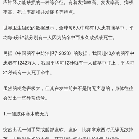
应神经功能缺损的一种综合征。有着发病率高、复发率高、病残
率高、死亡率高和并发症多等特点。
世界卫生组织的数据显示，全球每6人中就有1人患有脑卒中，平
均每6分钟就分别有一人因为脑卒中而永久致残或死亡。
另据《中国脑卒中防治报告2023》的数据，我国超40岁的脑卒中
患者有1242万人，我国平均每12秒就有一人被卒中盯上，平均每
21秒就有一人死于卒中。
虽然脑梗危害极大，但其在发生前并不是悄无声息的，身体往往
会发出一些异常信号。
1.一侧肢体麻木或无力
突然出现一侧手臂或腿部发软、发麻，比如拿东西时无缘无故掉
落、走路时拖沓没力气，甚至短时间内无法控制肢体活动。