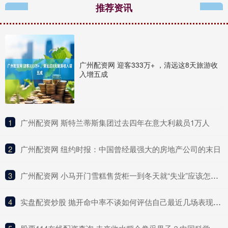
推荐资讯
广州配资网 迎客333万+ ，清远这8天旅游收
入增五成
1
​广州配资网 斯特兰蒂斯集团过去四年在意大利裁员1万人
2
​广州配资网 纽约时报：中国曾经最强大的房地产公司的末日
3
​广州配资网 小马开门雪糕售货柜一到冬天就“失业”应该怎么办？
4
​实盘配资炒股 抛开命中率不谈如何评估自己最近几场表现？谢泼德：抛不开