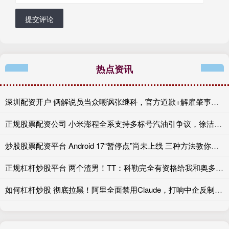
提交评论
热点资讯
深圳配资开户 俩解说员当众嘲讽张继科，官方道歉+解雇肇事者，有些话不能乱说
正规股票配资公司 小米澎程全系支持多标号汽油引争议，徐洁云：XX
炒股股票配资平台 Android 17“暂停点”尚未上线 三种方法教你提前复制
正规杠杆炒股平台 两个渣男！TT：科勒完全有资格给我和奥多姆一人来上几拳
如何杠杆炒股 彻底拉黑！阿里全面禁用Claude，打响中企反制美国AI“第一枪”