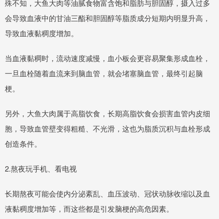
殊不知，大鱼大肉等油腻食物富含饱和脂肪与胆固醇，摄入过多
会导致血液中的甘油三酯和胆固醇等脂质成分短期内明显升高，
导致血液黏稠度增加。
当血液黏稠时，流动速度减慢，血小板会更容易聚集形成血栓，
一旦血栓随着血流来到脑血管，就会堵塞脑血管，最终引起脑
梗。
另外，大鱼大肉属于高脂饮食，长期高脂饮食会损害血管内皮细
胞，导致血管壁变得粗糙、不光滑，这也为脂质沉积与血栓形成
创造条件。
2.熬夜玩手机、看电视
长期熬夜可能会使内分泌紊乱、血压波动、冠状动脉收缩以及血
液黏稠度增加等，而这些都是引发脑梗的高危因素。