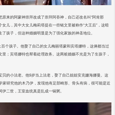
把原来的阿蒙神崇拜改成了崇拜阿吞神，自己还改名叫“阿肯那
六个女儿，其中大女儿梅莉塔提在一些铭文里被称作“大王后”，这暗
生了孩子，但这种婚姻明显是为了强化家族的神圣地位。
了上百个孩子。他娶了自己的女儿梅丽塔蒙和宾塔娜特，这俩都当过
文里；宾塔娜特也帮着处理政务。这两桩婚姻不光是为了生孩子，
宝贝的小法老。他9岁当上法老，娶了自己姐姐安克姗海娜曼。这
科学家研究他的木乃伊，发现他有足部畸形、骨头有病，很可能是近
阿伊二世，王室血统真是乱成一锅粥。