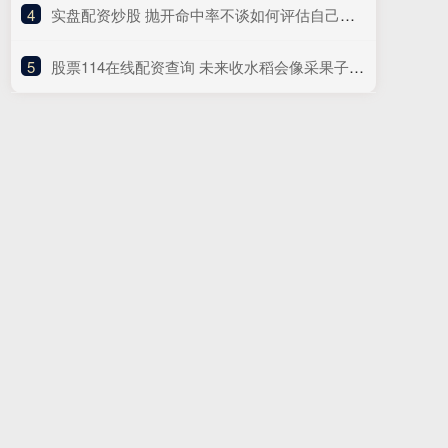
4
​实盘配资炒股 抛开命中率不谈如何评估自己最近几场表现？谢泼德：抛不开
5
​股票114在线配资查询 未来收水稻会像采果子？中国科学家破解水稻“多年生”关键