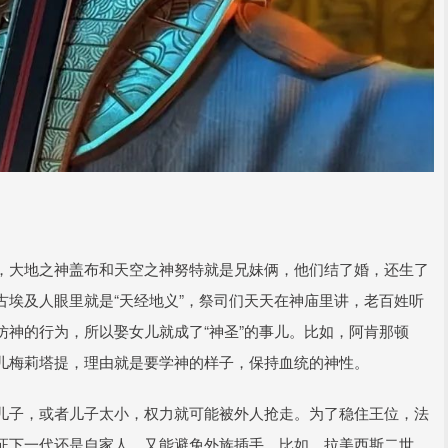
，大地之神盖布和天空之神努特就是兄妹俩，他们结了婚，还生了
埃及人眼里就是“天经地义”，祭司们天天在神庙里讲，老百姓听
神的行为，所以娶女儿就成了“神圣”的事儿。比如，阿肯那顿
儿梅莉塔提，理由就是要学神的样子，保持血统的神性。
儿子，或者儿子太小，权力就可能被外人抢走。为了稳住王位，法
证下一代还是自家人，又能避免外族插手。比如，拉美西斯二世