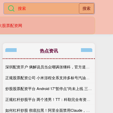
搜索
大股票配资网
热点资讯
深圳配资开户 俩解说员当众嘲讽张继科，官方道歉+解雇肇事者，有些话不能乱说
正规股票配资公司 小米澎程全系支持多标号汽油引争议，徐洁云：XX
炒股股票配资平台 Android 17“暂停点”尚未上线 三种方法教你提前复制
正规杠杆炒股平台 两个渣男！TT：科勒完全有资格给我和奥多姆一人来上几拳
如何杠杆炒股 彻底拉黑！阿里全面禁用Claude，打响中企反制美国AI“第一枪”