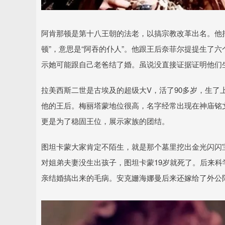
阿肯那顿是第十八王朝的法老，以搞宗教改革出名。他
顿”，意思是“阿吞的仆人”。他跟王后奈菲尔提提生了
示她可能跟自己老爸结了婚。虽说没直接证据证明他们
拉美西斯二世是古埃及的超级大V，活了90多岁，生
他的王后。梅丽塔蒙地位很高，名字经常出现在神庙铭
更是为了稳固王位，展示家族的团结。
图坦卡蒙大家肯定不陌生，就是那个墓里挖出金光闪闪
对姐弟夫妻没生出孩子，图坦卡蒙19岁就死了。后来
亲结婚搞出来的毛病。安克姗海娜曼后来还嫁给了外公