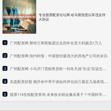
专业股票配资论坛网 哈马斯指责以军违反停
火协议
1
​广州配资网 斯特兰蒂斯集团过去四年在意大利裁员1万人
2
​广州配资网 纽约时报：中国曾经最强大的房地产公司的末日
3
​广州配资网 小马开门雪糕售货柜一到冬天就“失业”应该怎么办？
4
​实盘配资炒股 抛开命中率不谈如何评估自己最近几场表现？谢泼德：抛不开
5
​股票114在线配资查询 未来收水稻会像采果子？中国科学家破解水稻“多年生”关键