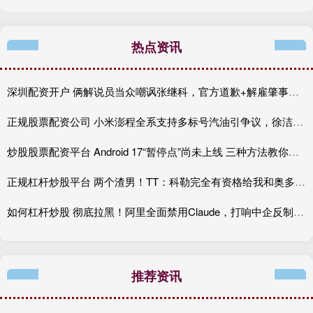
热点资讯
深圳配资开户 俩解说员当众嘲讽张继科，官方道歉+解雇肇事者，有些话不能乱说
正规股票配资公司 小米澎程全系支持多标号汽油引争议，徐洁云：XX
炒股股票配资平台 Android 17“暂停点”尚未上线 三种方法教你提前复制
正规杠杆炒股平台 两个渣男！TT：科勒完全有资格给我和奥多姆一人来上几拳
如何杠杆炒股 彻底拉黑！阿里全面禁用Claude，打响中企反制美国AI“第一枪”
推荐资讯