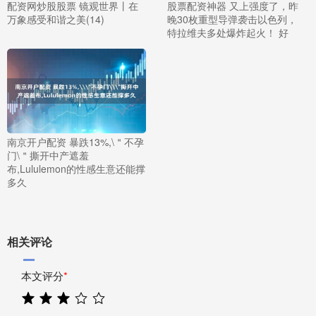
配资网炒股股票 镜观世界丨在
股票配资神器 又上强度了，昨
万象感受和谐之美(14)
晚30枚重型导弹袭击以色列，
特拉维夫多处爆炸起火！ 好
南京开户配资 暴跌13%,\＂不孕
门\＂撕开中产遮羞
布,Lululemon的性感生意还能撑
多久
相关评论
本文评分
*