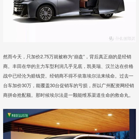
然而今天，只加价2.75万就被称为“崩盘”，背后真正崩的是经销
商。丰田在华的主力车型利润几乎见底，凯美瑞、汉兰达在价格
战中已经沦为赔钱货。经销商不得不依靠埃尔法来续命。过去一
台车加价30万，能覆盖30台促销车的亏损，所以广州配资网经销
商拼命抢配额。那时候埃尔法是一颗能维系渠道生命的救命丸。